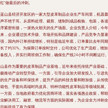
红”做最后的冲刺。
在蓝山县经济开发区的一家大型皮革制品企业生产车间里，机器
鸣声不绝于耳。从原料处理、裁剪、缝制到成品检验、包装，各
工序紧密衔接，一派热火朝天的生产场面。企业负责人介绍，今
以来，企业通过技术升级、市场开拓和品牌建设，产品竞争力显
增强，国内外订单持续增长，特别是临近年底，订单量比去年同
增长了约30%。为保障订单按时交付，公司优化了生产流程，增加
设备投入，并实行两班倒工作制，确保生产线24小时不间断运行
蓝山县作为重要的皮革制品产业基地，近年来依托传统产业基础
积极推动产业转型升级。一方面，引导企业加大研发投入，引进
进的生产设备和环保技术，提升产品的科技含量和附加值，从传
的箱包、手套向高端时尚皮具、特种功能性皮革制品等领域拓展
另一方面，当地政府着力优化营商环境，落实各项惠企政策，帮
企业解决用工、融资、物流等方面的实际困难，为企业全力冲刺
年目标提供了有力保障。