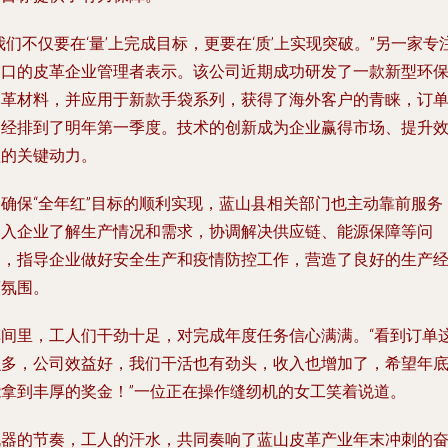
我们不仅要在‘量’上完成目标，更要在‘质’上实现突破。”另一家专
出口的皮革企业管理者表示。该公司近期成功研发了一款新型环
皮革材料，并应用于新款手袋系列，获得了海外客户的青睐，订
已经排到了明年第一季度。技术的创新成为企业赢得市场、提升
益的关键动力。
为确保“全年红”目标的顺利实现，蓝山县相关部门也主动靠前服务
深入企业了解生产情况和需求，协调解决供应链、能源保障等问
题，指导企业做好安全生产和疫情防控工作，营造了良好的生产
营氛围。
车间里，工人们干劲十足，对完成年度任务信心满满。“看到订单
么多，公司效益好，我们干活也有劲头，收入也增加了，希望年
能拿到丰厚的奖金！”一位正在操作缝纫机的女工笑着说道。
机器的节奏，工人的汗水，共同奏响了蓝山皮革产业年末冲刺的