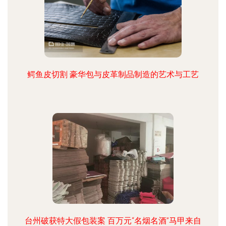
鳄鱼皮切割 豪华包与皮革制品制造的艺术与工艺
台州破获特大假包装案 百万元“名烟名酒”马甲来自