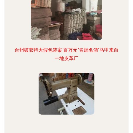
台州破获特大假包装案 百万元“名烟名酒”马甲来自
一地皮革厂