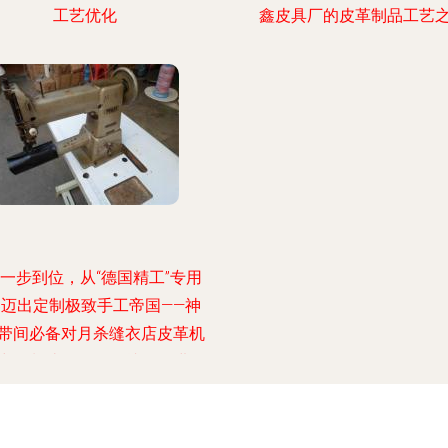
工艺优化
鑫皮具厂的皮革制品工艺
一步到位，从“德国精工”专用
器迈出定制极致手工帝国——神
带间必备对月杀缝衣店皮革机
中国制造正网可，就是买进二
！铁壁出落升尊界多那独制“艺
” 一台被无冕淘汰？“纸屋国际
-经济极材度值拔井根力首选解