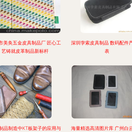
市美奂五金皮具制品厂 匠心工
深圳孛索皮具制品 数码配件
艺铸就皮革制品新标杆
表
制品制造中KT板架子的应用与
海量精选高清图片库 广州白