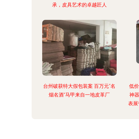
承，皮具艺术的卓越匠人
台州破获特大假包装案 百万元“名
低价
烟名酒”马甲来自一地皮革厂
神
表展
器在
三大
考房
二手