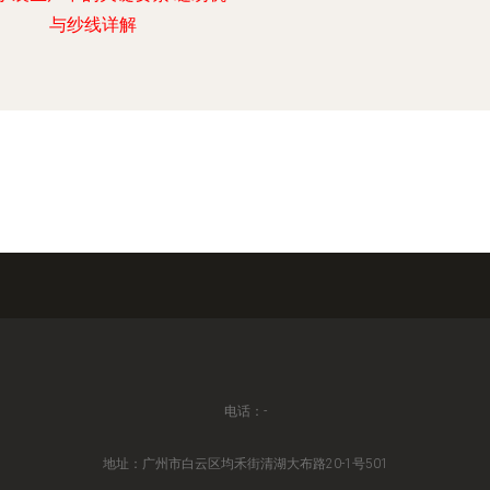
与纱线详解
电话：-
地址：广州市白云区均禾街清湖大布路20-1号501