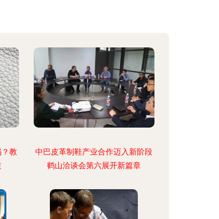
吗？教
中巴皮革制鞋产业合作迈入新阶段
质
鹤山洽谈会第六展开新篇章