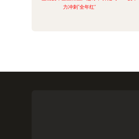
力冲刺“全年红”