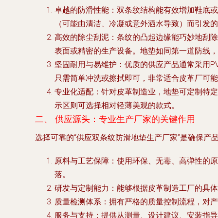
卓越的防滑性能
：双条纹结构能有效增加鞋底或
（可能由清洁、冷凝或意外洒水导致）而引发的
高效的除尘刮泥
：条纹的凸起边缘能巧妙地刮除
表面或精密的生产设备。地垫如同第一道防线，
坚固耐用与易维护
：优质的供应产品通常采用P
只需简单冲洗或擦拭即可，非常适合皮革厂可能
专业化适配
：针对皮革制造业，地垫可定制特定
示区则可选择相对轻薄美观的款式。
二、 供应源头：专业生产厂家的关键作用
选择可靠的“供应双条纹防滑地垫生产厂家”是确保产
原料与工艺保障
：使用环保、无毒、高弹性的原
落。
研发与定制能力
：能够根据皮革制造工厂的具体
质量检测体系
：拥有严格的质量控制流程，对产
服务与支持
：提供从测量、设计建议、安装指导