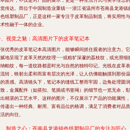
记本图片，不仅是对产品的展示，更是一种生活方式与美学理念
视觉传达。而位于中国制造业重镇——浙江省温州市苍南县龙港镇
锦色纸塑制品厂，正是这样一家专注于皮革制品制造，将实用性
艺术性融于一体的企业。
一、视觉之魅：高清图片下的皮革笔记本
一张优秀的皮革笔记本高清图片，能够瞬间抓住观者的注意力。
细腻地呈现了皮革天然的纹理——或粗犷深邃的荔枝纹，或光滑细
的纳帕纹，每一道纹路都是时光与自然的独特印记。光线在皮革
面流转，映射出柔和而富有层次的光泽，让人仿佛能触摸到那份
润的质感。高清镜头下，笔记本的缝线工整而牢固，边角处理圆
精致，金属配件（如搭扣、笔插或书签绳）的细节也一览无余，
显出精湛的工艺水平。这样的图片，不仅展示了产品的功能属性
更传递出一种经典、耐用、富有品位的格调，满足了消费者对品
生活的向往。
二、制造之心：苍南县龙港锦色纸塑制品厂的专注与匠心