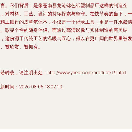
语言。它们背后，是像苍南县龙港锦色纸塑制品厂这样的制造企
业，对材料、工艺、设计的持续探索与坚守。在快节奏的当下，
本精工细作的皮革笔记本，不仅是一个记录工具，更是一件承载
感、彰显个性的随身伴侣。而通过高清影像与实体制造的完美结
合，这份源于传统工艺的温暖与匠心，得以在更广阔的世界里被
现、被欣赏、被拥有。
若转载，请注明出处：http://www.yueld.com/product/19.html
新时间：2026-08-06 18:02:10