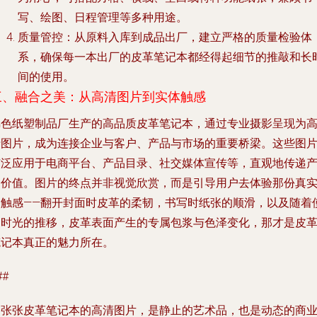
写、绘图、日程管理等多种用途。
质量管控
：从原料入库到成品出厂，建立严格的质量检验体
系，确保每一本出厂的皮革笔记本都经得起细节的推敲和长
间的使用。
三、融合之美：从高清图片到实体触感
锦色纸塑制品厂生产的高品质皮革笔记本，通过专业摄影呈现为
清图片，成为连接企业与客户、产品与市场的重要桥梁。这些图
广泛应用于电商平台、产品目录、社交媒体宣传等，直观地传递
品价值。图片的终点并非视觉欣赏，而是引导用户去体验那份真
的触感——翻开封面时皮革的柔韧，书写时纸张的顺滑，以及随着
用时光的推移，皮革表面产生的专属包浆与色泽变化，那才是皮
笔记本真正的魅力所在。
##
一张张皮革笔记本的高清图片，是静止的艺术品，也是动态的商