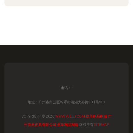
电话：-
地址：广州市白云区均禾街清湖大布路20-1号501
COPYRIGHT © 2026
WWW.YUELD.COM
皮革制品制造
广
州贵奥皮具有限公司
皮革制品制造
版权所有
SITEMAP