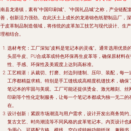
南县龙港镇，素有“中国印刷城”、“中国礼品城”之称，产业链配
完善，创新活力强劲。在此沃土上成长的
龙港锦色纸塑制品厂
，
耕于皮革制品制造领域，将传统的皮革加工技艺与现代设计、生
管理相结合。
选材考究
：工厂深知“皮料是笔记本的灵魂”。通常选用优质
头层牛皮、PU合成革或特色环保再生皮革等，确保原材料在
性、手感、环保性及美观度上达到高标准。
工艺精湛
：从裁切、打磨、封边到缝制、压印、装配，每一
工序都精益求精。特别是手工缝线或高精度机缝技术，确保
笔记本的牢固与美观。工厂可能还提供烫金、激光雕刻、丝
印刷等个性化定制服务，让每一个笔记本都成为独一无二的
在。
设计创新
：紧跟市场潮流与用户需求，设计开发出商务简约
复古文艺、时尚潮流等不同风格的皮革笔记本。内页设计也
为用心，可搭配方格、横线、空白或特种功能纸张，兼顾书